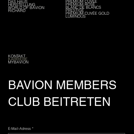
PREMIUM CUVÉE
DAS HAUS
PREMIUM ROSÉ
HERSTELLUNG
BLANC DE BLANCS
WORLD OF BAVION
PRESTIGE
RICHARD
PREMIUM CUVÉE GOLD
LUMINOUS
SERVICE
KONTAKT
KARRIERE
MYBAVION
BAVION MEMBERS
CLUB BEITRETEN
E-Mail-Adress
*