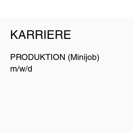
KARRIERE
PRODUKTION (Minijob)
m/w/d
Für unser Produktionsteam in Epernay suchen wir
eine engagierte Aushilfskraft, die uns bei der
Etikettierung und Flaschenabnahme unterstützt.
Unsere Produkte sind von höchster Qualität,
weshalb Präzision und Sorgfalt bei uns
großgeschrieben werden. Genauere Informationen
erhalten Sie per E-Mail.